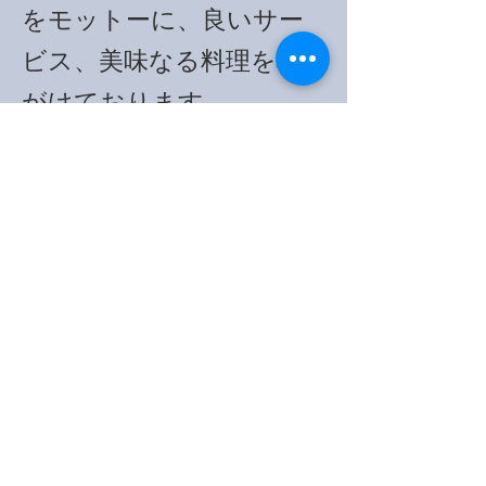
をモットーに、良いサー
ビス、美味なる料理を心
がけております。
弊社は岐阜駅前という良
い立地のなか、お客様に
とっても大変便利性が良
いかと思います。
私共バンケットサービス
が、心よりのおもてなし
をお約束させて頂きま
す。
皆様のご利用をスタッフ